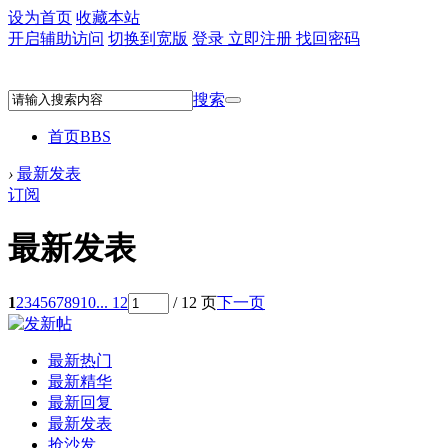
设为首页
收藏本站
开启辅助访问
切换到宽版
登录
立即注册
找回密码
搜索
首页
BBS
›
最新发表
订阅
最新发表
1
2
3
4
5
6
7
8
9
10
... 12
/ 12 页
下一页
最新热门
最新精华
最新回复
最新发表
抢沙发