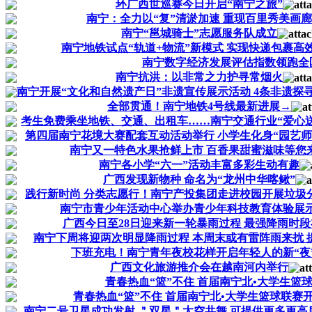
​环广西世巡赛今日开启“南宁之旅”
​南宁：全力以“复”清淤加速 重现百里秀美画廊
南宁​“邕城骑士”志愿服务队成立
南宁地铁试点“轨道+物流”新模式 实现快递包裹高
南宁数字经济发展评估指数领跑全
南宁抗洪：以非常之力护寻常烟火
南宁开展“文化和自然遗产日”非遗宣传展示活动 4条非遗探
全部贯通！南宁地铁4号线最新进展→
考生免费乘坐地铁、交通、出租车……南宁交通行业“爱心
第四届南宁花境大赛配套互动活动举行 小学生化身“园艺师
南宁又一特色水果抢鲜上市 百香果甜蜜滋味等您
南宁各小学“六一”活动丰富多彩生动有趣
广西发现新物种 命名为“龙州中华喀鳅”
践行新时尚 分类志愿行！南宁产投集团走进校园开展垃圾
南宁市青少年活动中心举办青少年科技教育体验展
广西今日至28日迎来新一轮暴雨过程 最强降雨时
南宁下周将迎两次明显降雨过程 本周末或有雷阵雨来扰 
下班充电！南宁青年夜校花样开启年轻人的新“夜
广西文化旅游推介会在越南河内举行
青春热血“篮”不住 首届南宁北•大学生篮
青春热血“篮”不住 首届南宁北•大学生篮球联赛
南宁二号卫星成功发射 ＂双星＂太空共舞 可提供更多更高