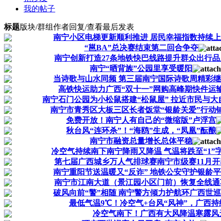
我的帖子
标题
版块/群组
作者
回复/查看
最后发表
南宁小区电梯更新顺利推进 居民幸福指数持续
“邕BA”总决赛结束第二回合争夺​
南宁创新打造27条地铁快巴线路提升群众出行品质
南宁“晒背族”公园里享受暖阳
当诗歌与山水同频 第三届南宁国际诗歌周精彩
高铁快运助力广西“双十一”网购高峰期快件运
南宁石门公园为小松鼠搭建“松鼠屋” 拉近市民与大自然
南宁市青秀区大板三区长者饭堂“银龄关爱”行动
免费开放！南宁人有自己的“微缩版”卢浮宫
秋台风“连环杀”！“海鸥”生成，“凤凰”酝酿
南宁市融资总量增长总体平稳
冷空气持续南下南宁降雨又降温 气温将跌至“1”
第七届广西城乡万人气排球赛南宁市级赛11月开
南宁重阳节送温暖又“反诈” 地铁公安守护银龄
南宁市江南大道（景江园小区门前）恢复全线通
破风向前“警”相随 南宁警方倾力护航环广西世
最低气温9℃！冷空气+台风“风神”，广西
冷空气南下！广西有大风降温寒露风天