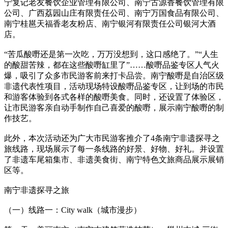
宁复记老友餐饮企业管理有限公司、南宁古源香餐饮管理有限
公司、广西荔园山庄有限责任公司、南宁万国食品有限公司、
南宁桂邕天福香老友粉店、南宁银河有限责任公司银河大酒
店。
“苦瓜酸嘢还是第一次吃，万万没想到，这口感绝了。”“人生
的酸甜苦辣，都在这些酸嘢缸里了”……酸嘢品鉴专区人气火
爆，吸引了众多市民游客前来打卡品尝。南宁酸嘢是自治区级
非遗代表性项目，活动现场特设酸嘢品鉴专区，让到场的市民
和游客体验到各式各样的酸嘢美食。同时，还设置了体验区，
让市民游客亲自动手制作自己喜爱的酸嘢，展示南宁酸嘢的制
作技艺。
此外，本次活动还为广大市民游客推介了4条南宁非遗探寻之
旅线路，现场展示了每一条线路的好景、好物、好礼。并设置
了非遗车尾箱集市、非遗美食街、南宁特色文旅商品展示展销
区等。
南宁非遗探寻之旅
（一）线路一：City walk（城市漫步）