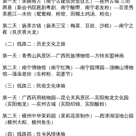
第一天：美丽南方（南宁古建筑营造技艺）—邕州古城·三街
两巷（新会书院邕剧粤剧、南宁酸嘢、南宁老友粉）—百里秀
美邕江—水街（鸳鸯糊、粉饺、田螺土鸡汤、粉虫）
第二天：扬美古镇（扬美三宝：梅菜、豆豉、沙糕）—南宁之
夜（良庆香火龙）
（二）线路二：历史文化之旅
第一天：青秀山风景区—广西民族博物馆—方特东盟神画
第二天：南宁博物馆（南宁红陶）—南宁园博园—顶蛳山博物
馆—蒲庙老街（生榨粉、花婆节）
（三）线路三：民俗文化体验
第一天：广西药用植物园—昆仑关风景区—宾阳炮龙文化园
（宾阳炮龙）—宾州古城（宾阳织锦、宾阳酸粉）
第二天：横州中华茉莉园（茉莉花茶制作）—西津湖湿地公园
（横州大粽、横州鱼生）
（四）线路四：壮乡风情体验