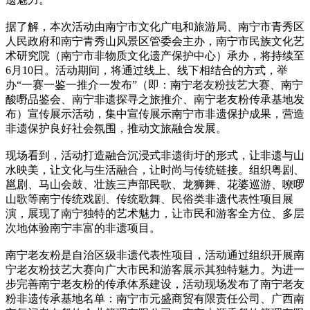
据了解，本次活动由南宁市文化广电和旅游局、南宁市青秀区
人民政府和南宁青秀山风景区管委会主办，南宁市民族文化艺
术研究院（南宁市非物质文化遗产保护中心）承办，将持续至
6月10日。活动期间，将通过线上、线下相结合的方式，举
办“一赛一鉴一推介一发布”（即：南宁老友粉技艺大赛、南宁
酸嘢品鉴会、南宁非遗探寻之旅推介、南宁老友粉传承基地发
布）宣传展示活动，集中宣传展示南宁市非遗保护成果，营造
非遗保护良好社会氛围，推动文旅融合发展。
现场看到，活动打造融合沉浸式非遗街圩的形式，让非遗与山
水映美，让文化与生活融合，让时尚与传统链接。组织粤剧、
邕剧、马山会鼓、壮族三声部民歌、龙狮舞、花婆巡游、嘹啰
山歌等南宁传统戏剧、传统歌舞、民俗类非遗代表性项目展
演，展现了南宁独特的艺术魅力，让市民和游客全方位、多层
次地体验南宁丰富的非遗项目。
南宁老友粉是自治区级非遗代表性项目，活动通过组织开展南
宁老友粉技艺大赛向广大市民和游客展示其独特魅力。为进一
步完善南宁老友粉的传承体系建设，活动现场发布了南宁老友
粉非遗传承基地名单：南宁市元盛商贸有限责任公司、广西南