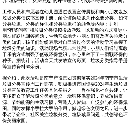
养“垃圾分类，从我做起”的环保理念，引领环境保护新时尚。
工作人员和志愿者在幼儿园通过设置宣传展板和向小朋友发放
垃圾分类倡议书宣传手册，耐心讲解垃圾为什么要分类、如何
分类垃圾、分类的标识和分类垃圾桶的颜色等内容；并利
用“有奖问答”和垃圾分类模拟投放游戏，以互动的方式引导小
朋友踊跃地回答问题，生动形象地为小朋友们普及有关垃圾分
类的知识，孩子们纷纷表示对自己通过今天的活动学习掌握了
垃圾分类的知识。活动现场气氛非常热烈，小朋友们通过寓教
于乐的方式增强了低碳环保意识，在心里种下了一颗颗环保的
种子。据统计，活动当天共发放宣传彩页、垃圾分类指导手册
等宣传资料60余份。
据介绍，此次活动是南宁产投集团贯彻落实2024年南宁市生活
垃圾分类宣传周工作部署，积极推进市国资委2024年生活垃圾
分类宣传教育工作任务具体举措之一，旨在强化社企共建，让
更多群众了解垃圾分类的意义，增强环保意识，养成珍惜资
源、节约能源的生活习惯，营造人人皆知、广泛参与的环保氛
围。同时发挥小手拉大手的作用，掀起绿色文明之风，进一步
带动了企业、社区关注垃圾分类、垃圾减量问题，共创绿色环
保美丽家园。