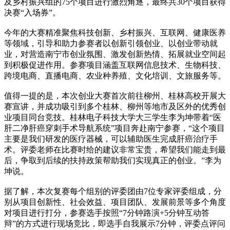
及乡村振兴组的75个项目进行激烈角逐，最终共30个项目获得
决赛“入场券”。
今年的大赛精准聚焦科技创新、乡村振兴、互联网、健康医养
等领域，引导和助力参赛者以创新引领创业、以创业带动就
业，对营造南宁市创业氛围、激发创新热情、拓展就业空间起
到积极促进作用。参赛项目涵盖互联网信息技术、生物科技、
跨境电商、直播电商、农业种养殖、文化培训、文旅服务等。
值得一提的是，本次创业大赛首次前往柳州、桂林高校开展大
赛宣讲，并成功吸引到多个桂林、柳州等地市及区外的优秀创
业项目同台竞技。桂林电子科技大学大三学生李为坤带着“医
肝二净肝癌穿刺手术导航系统”项目奔赴南宁参赛，“这个项目
主要是我们研发的医疗器械，可以辅助医生完成肝癌治疗手
术。评委老师在比赛时给的建议非常宝贵，希望我们能走到最
后，争取到后续的扶持政策帮助我们实现真正的创业。”李为
坤说。
据了解，本次复赛每个组别的评委团由7位专家评委组成，分
别从项目创新性、社会效益、项目团队、发展前景等多个角度
对项目进行打分，参赛选手按照“7分钟路演+5分钟互动答
辩”的方式进行现场竞比，即选手自我展示7分钟，评委点评问