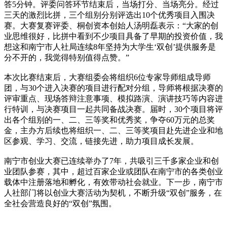
答5分钟。评委问答环节结束后，当场打分、当场亮分。经过
三天的激烈比拼，三个组别分别评选出10个优秀项目入围决
赛。大赛复赛评委、桐创资本创始人汤明磊表示：“大家的创
业思维很好，比拼中看到不少项目具备了早期的投资价值，我
想这和南宁市人社局连续8年坚持为大学生‘双创’提供服务是
分不开的，我觉得特别值得点赞。”
本次比赛结束后，大赛组委会将组织6位专家导师组成导师
团，与30个进入决赛的项目进行配对分组，导师将根据决赛的
评审重点、现场答辩注意事项、模拟路演、演讲技巧等内容进
行特训，与决赛项目一起共同备战决赛。届时，30个项目将评
出各个组别的一、二、三等奖和优秀奖，争夺60万元的总奖
金，主办方后续也将组织一、二、三等奖项目赴先进企业和地
区参观、学习、交流，链接先进，助力项目成长发展。
南宁市创业大赛已连续举办了7年，共吸引三千多家企业和创
业团队参赛，其中，超过百家企业或团队在南宁市的各类创业
载体中注册落地和孵化，有效带动社会就业。下一步，南宁市
人社部门将以创业大赛活动为契机，不断升级“双创”服务，在
全社会营造良好的“双创”氛围。