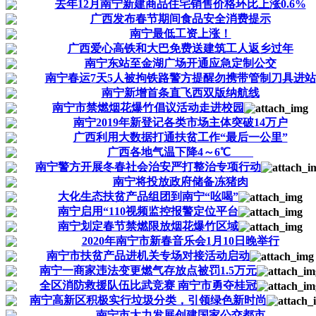
去年12月南宁新建商品住宅销售价格环比上涨0.6%
广西发布春节期间食品安全消费提示
南宁最低工资上涨！
广西爱心高铁和大巴免费送建筑工人返乡过年
南宁东站至金湖广场开通应急定制公交
南宁春运7天5人被拘铁路警方提醒勿携带管制刀具进站
南宁新增首条直飞西双版纳航线
南宁市禁燃烟花爆竹倡议活动走进校园
南宁2019年新登记各类市场主体突破14万户
广西利用大数据打通扶贫工作“最后一公里”
广西各地气温下降4～6℃
南宁警方开展冬春社会治安严打整治专项行动
南宁将投放政府储备冻猪肉
大化生态扶贫产品组团到南宁“吆喝”
南宁启用“110视频监控报警定位平台
南宁划定春节禁燃限放烟花爆竹区域
2020年南宁市新春音乐会1月10日晚举行
南宁市扶贫产品进机关专场对接活动启动
南宁一商家违法变更燃气存放点被罚1.5万元
全区消防救援队伍比武竞赛 南宁市勇夺桂冠
南宁高新区积极实行垃圾分类，引领绿色新时尚
南宁市大力发展创建国家公交都市