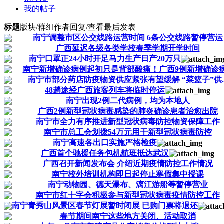
我的帖子
标题
版块/群组
作者
回复/查看
最后发表
南宁调整市区公交线路运营时间 6条公交线路暂停营运
广西延迟各级各类学校春季学期开学时间
南宁口罩正24小时开足马力生产日产20万只
南宁新增确诊病例起初只是背部酸痛！广西9例新增确诊病.
南宁市部分药店防疫物资供应紧张有望缓解 “菜篮子”供..
48趟途经广西旅客列车将临时停运
南宁出现2例二代病例，均为本地人
广西2例新型冠状病毒感染的肺炎确诊患者治愈出院
南宁市全力有序推进新型冠状病毒防控物资保障工作
南宁市总工会划拨54万元用于新型冠状病毒防控
南宁高速各出口实施严格检疫
广西首个驰援任务包机航班抵达武汉
广西召开新闻发布会 介绍近期疫情防控工作情况
南宁校外培训机构即日起停止寒假集中授课
南宁动物园、德天瀑布、漓江游船等暂停营业
南宁市红十字会积极参与新型冠状病毒疫情防控工作
南宁​青秀山风景区春节灯展暂时闭展 已购门票将退还
春节期间南宁这些地方关闭、活动取消